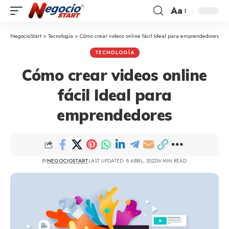
Aa
NegocioStart
>
Tecnología
>
Cómo crear videos online fácil Ideal para emprendedores
TECNOLOGÍA
Cómo crear videos online
fácil Ideal para
emprendedores
BY
NEGOCIOSTART
LAST UPDATED: 8 ABRIL, 2022
16 MIN READ