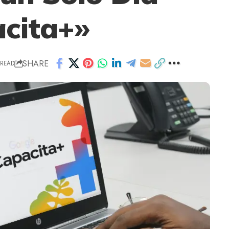
cita+»
SHARE
 READ