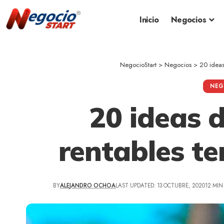
Inicio
Negocios
NegocioStart
>
Negocios
>
20 ideas
NEG
20 ideas 
rentables t
BY
ALEJANDRO OCHOA
LAST UPDATED: 13 OCTUBRE, 2020
12 MIN