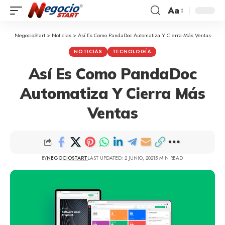
Aa
NegocioStart
>
Noticias
>
Así Es Como PandaDoc Automatiza Y Cierra Más Ventas
NOTICIAS
TECNOLOGÍA
Así Es Como PandaDoc
Automatiza Y Cierra Más
Ventas
BY
NEGOCIOSTART
LAST UPDATED: 2 JUNIO, 2021
5 MIN READ