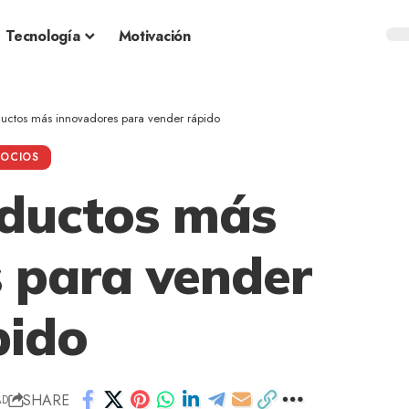
Tecnología
Motivación
uctos más innovadores para vender rápido
OCIOS
oductos más
 para vender
pido
SHARE
AD