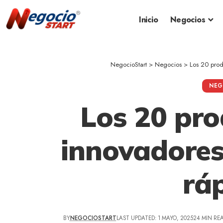
Inicio
Negocios
NegocioStart
>
Negocios
>
Los 20 prod
NEG
Los 20 pr
innovadores
rá
BY
NEGOCIOSTART
LAST UPDATED: 1 MAYO, 2025
24 MIN RE