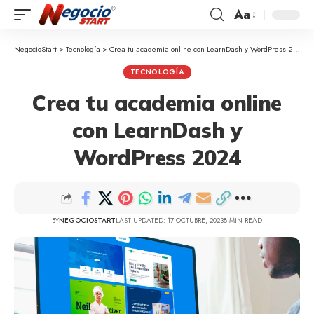
Aa
NegocioStart
>
Tecnología
>
Crea tu academia online con LearnDash y WordPress 2024
TECNOLOGÍA
Crea tu academia online
con LearnDash y
WordPress 2024
BY
NEGOCIOSTART
LAST UPDATED: 17 OCTUBRE, 2023
8 MIN READ