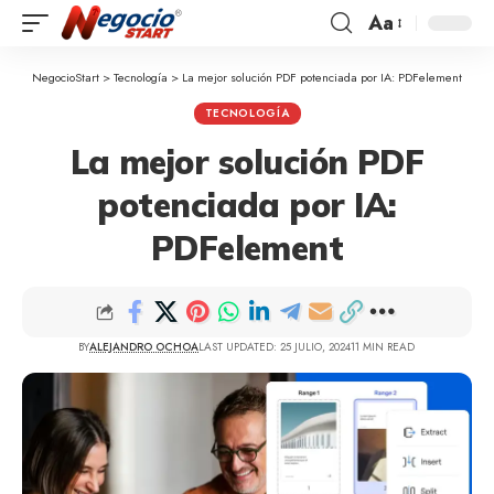
Aa
NegocioStart
>
Tecnología
>
La mejor solución PDF potenciada por IA: PDFelement
TECNOLOGÍA
La mejor solución PDF
potenciada por IA:
PDFelement
BY
ALEJANDRO OCHOA
LAST UPDATED: 25 JULIO, 2024
11 MIN READ