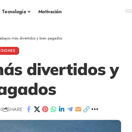
Tecnología
Motivación
rabajos más divertidos y bien pagados
ESIONES
ás divertidos y
pagados
SHARE
AD