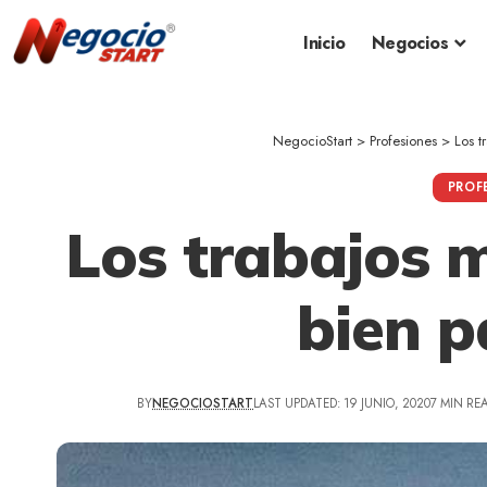
Inicio
Negocios
NegocioStart
>
Profesiones
>
Los t
PROF
Los trabajos m
bien 
BY
NEGOCIOSTART
LAST UPDATED: 19 JUNIO, 2020
7 MIN RE