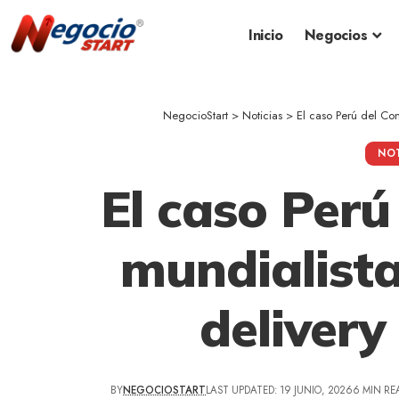
Inicio
Negocios
NegocioStart
>
Noticias
>
El caso Perú del Con
NOT
El caso Per
mundialista
delivery 
BY
NEGOCIOSTART
LAST UPDATED: 19 JUNIO, 2026
6 MIN RE